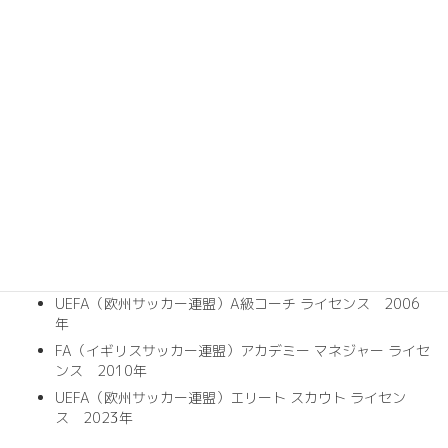
2019
ユーロ フットボール アカデミー
年～
（日本）運営 コーチングディレクタ
2023
ー
年
2023
FCスラヴィア インターナショナル
年～
ヘッドスカウンティング
現在
資格
UEFA（欧州サッカー連盟）B級コーチ ライセンス 2003年
UEFA（欧州サッカー連盟）A級コーチ ライセンス 2006
年
FA（イギリスサッカー連盟）アカデミー マネジャー ライセ
ンス 2010年
UEFA（欧州サッカー連盟）エリート スカウト ライセン
ス 2023年